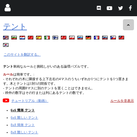
テント
このサイトを翻訳する。
テント
単純なルールと挑戦しがいのある論理パズルです。
ルール
は簡単です。:
- それぞれの木に隣接する上下左右の4マスのうちいずれか1つにテントを1つ置きま
す。木とテントは1対1の関係です。
- テントの周囲8マスに別のテントを置くことはできません。
- 枠外の数字はその行または列にあるテントの数です。
チュートリアル（動画）
ルールを非表示
6x6 簡単 テント
6x6 難しい テント
8x8 簡単 テント
8x8 難しい テント